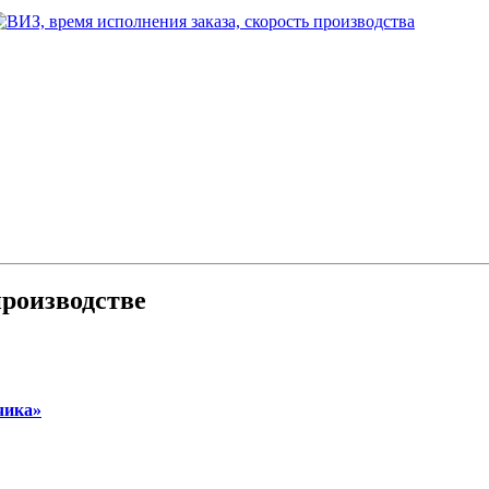
роизводстве
чика»