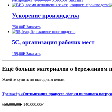
Распродажа!
5.384,00
₽
3.590,00
₽
Заказать
цена
цена:
составляла
3.590,00₽.
5.384,00₽.
Ускорение производства
750,00
₽
Заказать
5С, организация рабочих мест
159,00
₽
Заказать
Ещё больше материалов о бережливом п
Успейте купить по выгодным ценам
Тренажёр «Оптимизация процесса сборки вилочного погруз
Первоначальная
Текущая
150.000,00
₽
140.000,00
₽
цена
цена: