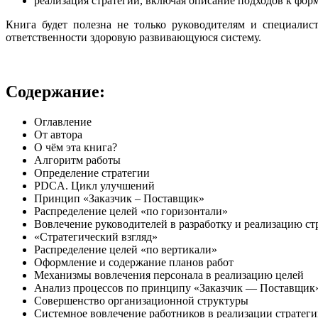
реализация стратегии, включая описание подходов к фор
Книга будет полезна не только руководителям и специали
ответственности здоровую развивающуюся систему.
Содержание:
Оглавление
От автора
О чём эта книга?
Алгоритм работы
Определение стратегии
PDCA. Цикл улучшений
Принцип «Заказчик – Поставщик»
Распределение целей «по горизонтали»
Вовлечение руководителей в разработку и реализацию ст
«Стратегический взгляд»
Распределение целей «по вертикали»
Оформление и содержание планов работ
Механизмы вовлечения персонала в реализацию целей
Анализ процессов по принципу «Заказчик — Поставщик
Совершенство организационной структуры
Системное вовлечение работников в реализации стратеги