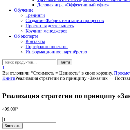
Деловая игра «Эффективный офис»
Обучение
Тренинги
Создание Фабрик имитации процессов
Проектная деятельность
Коучинг менеджеров
Об эксперте
Контакты
Портфолио проектов
Информационное партнёрство
1
Вы отложили “Стоимость ≠ Ценность” в свою корзину.
Просмо
Книги
Реализация стратегии по принципу «Заказчик — Поста
Реализация стратегии по принципу «З
499,00
₽
Количество
товара
Заказать
Реализация