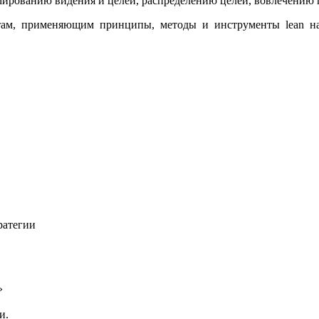
мированию видения и целей, распределению целей, вовлечению п
стам, применяющим принципы, методы и инструменты lean н
ратегии
»
и.