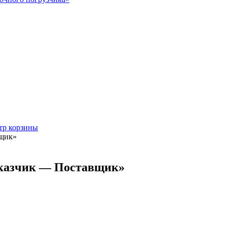
тр корзины
вщик»
аказчик — Поставщик»