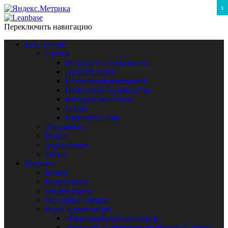
x
Переключить навигацию
База знаний
Статьи
Методы и инструменты
Лучший опыт
Психология изменений
Пошаговые руководства
Интересные статьи
O lean
Принципы lean
Документы
Видео
Аудиокниги
Тесты
Магазин
Книги
Видеокурсы
On-line курсы
Методики оценки
Игры и тренажёры
«Рациональный менеджер»
Тренажёр «Оптимизация процесса сборки