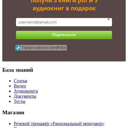
получи 3 книги pdf и 5
аудиокниг в подарок
*
Подписаться
Предоставлено SendPulse
База знаний
Статьи
Видео
Аудиокниги
Документы
Тесты
Магазин
Речевой тренажёр «Рациональный менеджер»