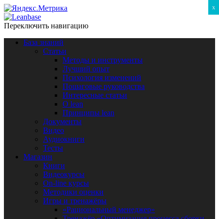
x
Переключить навигацию
База знаний
Статьи
Методы и инструменты
Лучший опыт
Психология изменений
Пошаговые руководства
Интересные статьи
O lean
Принципы lean
Документы
Видео
Аудиокниги
Тесты
Магазин
Книги
Видеокурсы
On-line курсы
Методики оценки
Игры и тренажёры
«Рациональный менеджер»
Тренажёр «Оптимизация процесса сборки