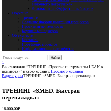
вилочного погрузчика»
Деловая игра «Эффективный офис»
Обучение
Тренинги
Создание Фабрик имитации процессов
Проектная деятельность
Коучинг менеджеров
Об эксперте
Контакты
Портфолио проектов
Информационное партнёрство
1
Вы отложили “ТРЕНИНГ «Простые инструменты LEAN в
примерах»” в свою корзину.
Просмотр корзины
Видеокурсы
ТРЕНИНГ «SMED. Быстрая переналадка»
ТРЕНИНГ «SMED. Быстрая
переналадка»
18.000,00
₽