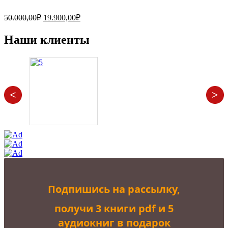
Первоначальная
Текущая
50.000,00
₽
19.900,00
₽
цена
цена:
составляла
19.900,00₽.
Наши клиенты
50.000,00₽.
<
>
Подпишись на рассылку,
получи 3 книги pdf и 5
аудиокниг в подарок