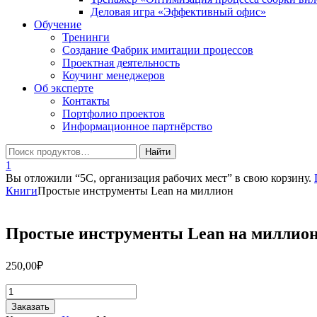
Деловая игра «Эффективный офис»
Обучение
Тренинги
Создание Фабрик имитации процессов
Проектная деятельность
Коучинг менеджеров
Об эксперте
Контакты
Портфолио проектов
Информационное партнёрство
1
Вы отложили “5С, организация рабочих мест” в свою корзину.
Книги
Простые инструменты Lean на миллион
Простые инструменты Lean на миллио
250,00
₽
Количество
товара
Заказать
Простые