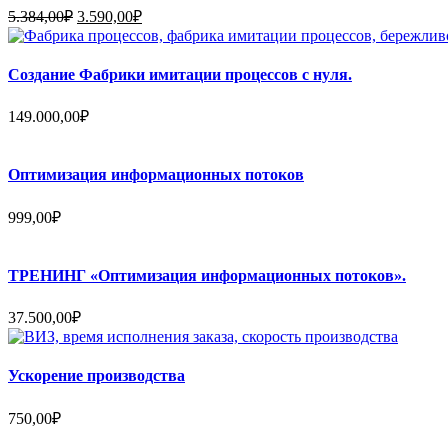
Первоначальная
Текущая
5.384,00
₽
3.590,00
₽
цена
цена:
составляла
3.590,00₽.
5.384,00₽.
Создание Фабрики имитации процессов с нуля.
149.000,00
₽
Оптимизация информационных потоков
999,00
₽
ТРЕНИНГ «Оптимизация информационных потоков».
37.500,00
₽
Ускорение производства
750,00
₽