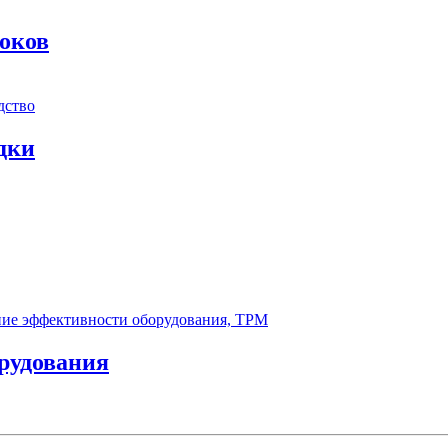
оков
дки
рудования