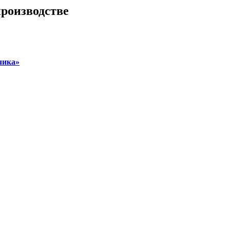
роизводстве
чика»