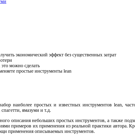
уми
олучить экономический эффект без существенных затрат
потери
к это можно сделать
меняете простые инструменты lean
абор наиболее простых и известных инструментов lean, част
спагетти, ямазуми и т.д.
бного описания небольших простых инструментов, а также подхо
ями примеров их применения из реальной практики автора. Кро
мощи применения описываемых инструментов.