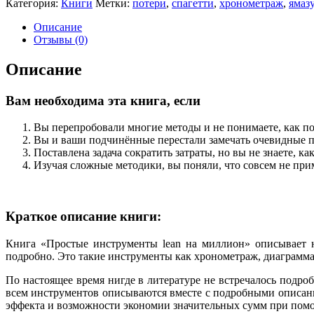
Категория:
Книги
Метки:
потери
,
спагетти
,
хронометраж
,
ямаз
инструменты
Lean
Описание
на
Отзывы (0)
миллион
Описание
Вам необходима эта книга, если
Вы перепробовали многие методы и не понимаете, как п
Вы и ваши подчинённые перестали замечать очевидные 
Поставлена задача сократить затраты, но вы не знаете, ка
Изучая сложные методики, вы поняли, что совсем не при
Краткое описание книги:
Книга «Простые инструменты lean на миллион» описывает н
подробно. Это такие инструменты как хронометраж, диаграмма 
По настоящее время нигде в литературе не встречалось подро
всем инструментов описываются вместе с подробными описани
эффекта и возможности экономии значительных сумм при по