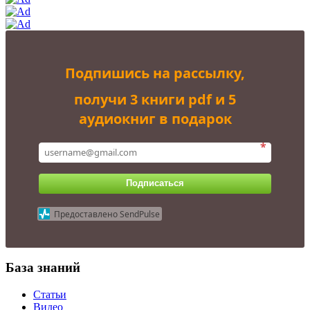
Подпишись на рассылку,
получи 3 книги pdf и 5
аудиокниг в подарок
*
Подписаться
Предоставлено SendPulse
База знаний
Статьи
Видео