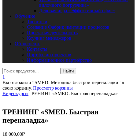
вилочного погрузчика»
Деловая игра «Эффективный офис»
Обучение
Тренинги
Создание Фабрик имитации процессов
Проектная деятельность
Коучинг менеджеров
Об эксперте
Контакты
Портфолио проектов
Информационное партнёрство
1
Вы отложили “SMED. Методика быстрой переналадки” в
свою корзину.
Просмотр корзины
Видеокурсы
ТРЕНИНГ «SMED. Быстрая переналадка»
ТРЕНИНГ «SMED. Быстрая
переналадка»
18.000,00
₽