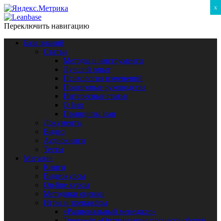
x
Переключить навигацию
База знаний
Статьи
Методы и инструменты
Лучший опыт
Психология изменений
Пошаговые руководства
Интересные статьи
O lean
Принципы lean
Документы
Видео
Аудиокниги
Тесты
Магазин
Книги
Видеокурсы
On-line курсы
Методики оценки
Игры и тренажёры
«Рациональный менеджер»
Тренажёр «Оптимизация процесса сборки