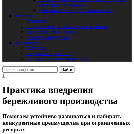
вилочного погрузчика»
Деловая игра «Эффективный офис»
Обучение
Тренинги
Создание Фабрик имитации процессов
Проектная деятельность
Коучинг менеджеров
Об эксперте
Контакты
Портфолио проектов
Информационное партнёрство
1
Практика внедрения
бережливого производства
Помогаем устойчиво развиваться и набирать
конкурентные преимущества при ограниченных
ресурсах