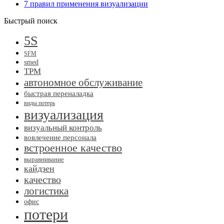
7 правил применения визуализации
Быстрый поиск
5S
SFM
smed
TPM
автономное обслуживание
быстрая переналадка
виды потерь
визуализация
визуальный контроль
вовлечение персонала
встроенное качество
выравнивание
кайдзен
качество
логистика
офис
потери