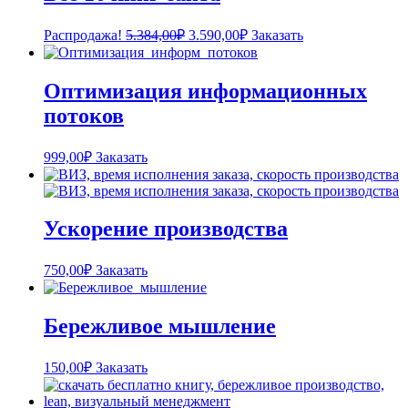
Первоначальная
Текущая
Распродажа!
5.384,00
₽
3.590,00
₽
Заказать
цена
цена:
составляла
3.590,00₽.
5.384,00₽.
Оптимизация информационных
потоков
999,00
₽
Заказать
Ускорение производства
750,00
₽
Заказать
Бережливое мышление
150,00
₽
Заказать