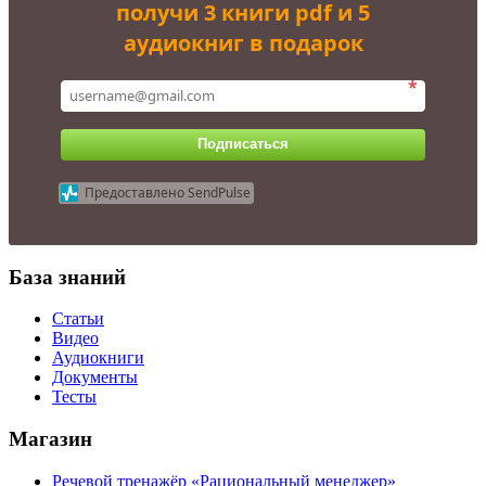
получи 3 книги pdf и 5
аудиокниг в подарок
*
Подписаться
Предоставлено SendPulse
База знаний
Статьи
Видео
Аудиокниги
Документы
Тесты
Магазин
Речевой тренажёр «Рациональный менеджер»