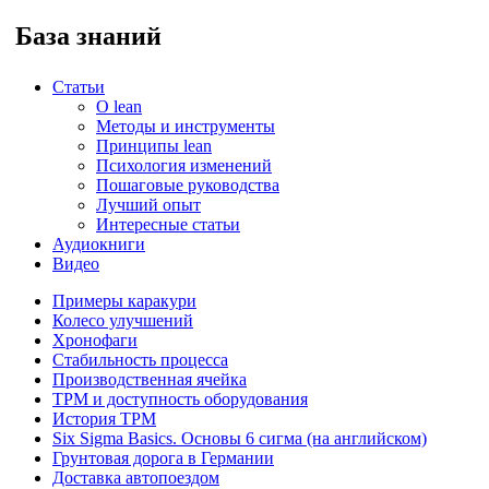
База знаний
Статьи
O lean
Методы и инструменты
Принципы lean
Психология изменений
Пошаговые руководства
Лучший опыт
Интересные статьи
Аудиокниги
Видео
Примеры каракури
Колесо улучшений
Хронофаги
Стабильность процесса
Производственная ячейка
TPM и доступность оборудования
История TPM
Six Sigma Basics. Основы 6 сигма (на английском)
Грунтовая дорога в Германии
Доставка автопоездом