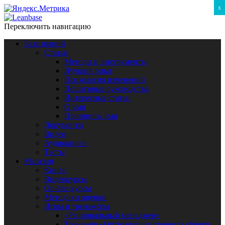
x
Переключить навигацию
База знаний
Статьи
Методы и инструменты
Лучший опыт
Психология изменений
Пошаговые руководства
Интересные статьи
O lean
Принципы lean
Документы
Видео
Аудиокниги
Тесты
Магазин
Книги
Видеокурсы
On-line курсы
Методики оценки
Игры и тренажёры
«Рациональный менеджер»
Тренажёр «Оптимизация процесса сборки