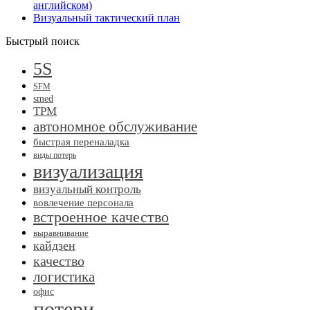
английском)
Визуальный тактический план
Быстрый поиск
5S
SFM
smed
TPM
автономное обслуживание
быстрая переналадка
виды потерь
визуализация
визуальный контроль
вовлечение персонала
встроенное качество
выравнивание
кайдзен
качество
логистика
офис
потери