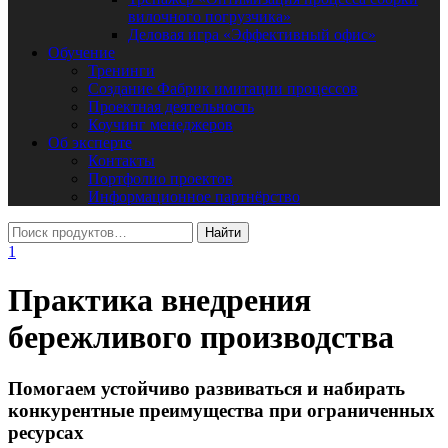
вилочного погрузчика»
Деловая игра «Эффективный офис»
Обучение
Тренинги
Создание Фабрик имитации процессов
Проектная деятельность
Коучинг менеджеров
Об эксперте
Контакты
Портфолио проектов
Информационное партнёрство
1
Практика внедрения
бережливого производства
Помогаем устойчиво развиваться и набирать
конкурентные преимущества при ограниченных
ресурсах