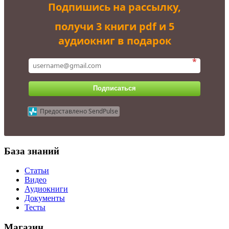
Подпишись на рассылку,
получи 3 книги pdf и 5
аудиокниг в подарок
*
Подписаться
Предоставлено SendPulse
База знаний
Статьи
Видео
Аудиокниги
Документы
Тесты
Магазин